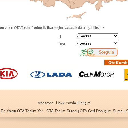
 en yakın ÖTA Teslim Yerine
İl / ilçe
seçimi yaparak da ulaşabilirsiniz.
İl
:
İlçe
:
Anasayfa
Hakkımızda
İletişim
|
|
En Yakın ÖTA Teslim Yeri
ÖTA Teslim Süreci
ÖTA Geri Dönüşüm Süreci
S
|
|
|
|