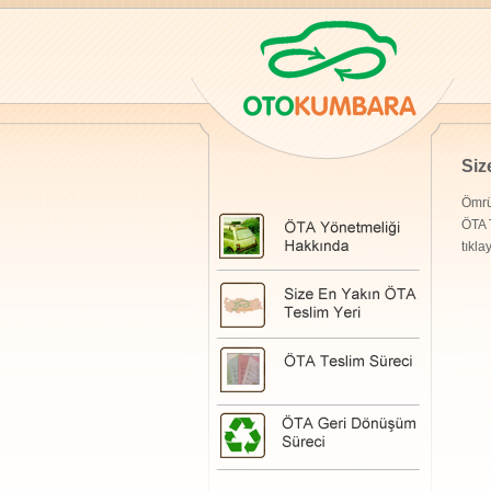
Siz
Ömrü
ÖTA T
tıkla